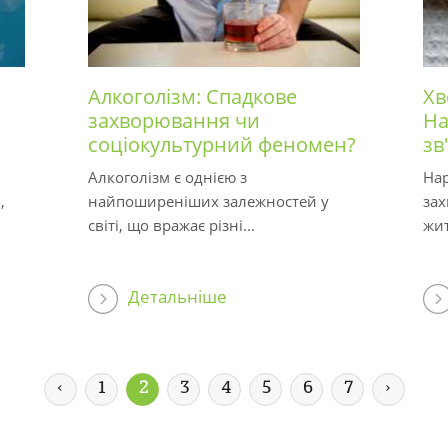
Алкоголізм: Спадкове
Хв
захворювання чи
На
соціокультурний феномен?
зв
Алкоголізм є однією з
Нар
,
найпоширеніших залежностей у
зах
світі, що вражає різні...
жит
Детальніше
‹
1
2
3
4
5
6
7
›