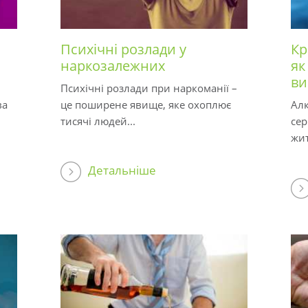
Психічні розлади у
Кр
наркозалежних
як
ви
Психічні розлади при наркоманії –
ва
це поширене явище, яке охоплює
Алк
тисячі людей...
сер
жит
Детальніше