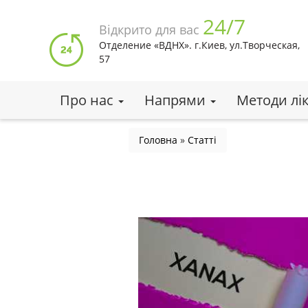
Перейти
24/7
до
Відкрито для вас
основного
Отделение «ВДНХ». г.Киев, ул.Творческая,
вмісту
57
Про нас
Напрями
Методи лі
Ви
Головна
»
Статті
є
тут