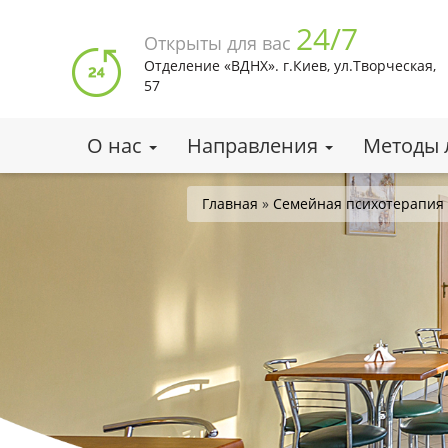
Перейти
24/7
к
Открыты для вас
основному
Отделение «ВДНХ». г.Киев, ул.Творческая,
содержанию
57
О нас
Направления
Методы 
Вы
Главная
»
Семейная психотерапия
здесь