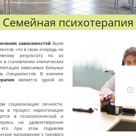
Семейная психотерапия
лечения зависимостей
были
ентов, что в свою очередь не
ивному результату по их
и в становлении клинических
илитации зависимых больных
м специалистов. В клинике
ерапия
является одной из
.
ом социализации личности.
ны в процесс наркотизации
дятся в психологической и
ируясь на удовлетворение
я его при этом подавляя
еское напряжение у трезвого