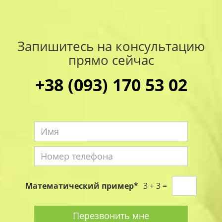
Запишитесь на консультацию
прямо сейчас
+38 (093) 170 53 02
Имя
*
Номер
телефона
Математический пример
*
3 + 3 =
*
Перезвонить мне