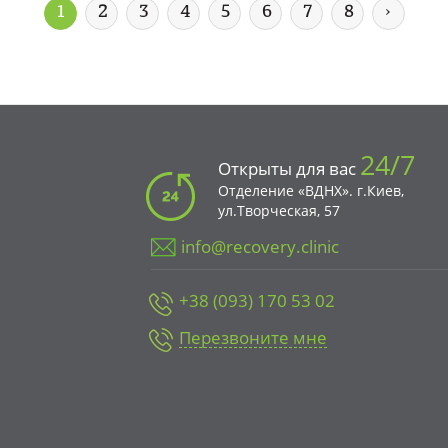
1
2
3
4
5
6
7
8
›
24/7
Открыты для вас
Отделение «ВДНХ». г.Киев,
ул.Творческая, 57
info@recovery.clinic
+38 (093) 170 53 02
Перезвоните мне