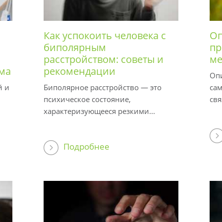
Как успокоить человека с
Оп
биполярным
пр
расстройством: советы и
ме
ма
рекомендации
Оп
й и
Биполярное расстройство — это
са
психическое состояние,
свя
характеризующееся резкими...
Подробнее