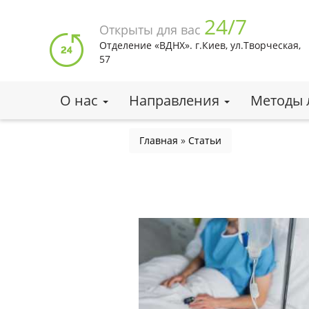
Перейти
24/7
к
Открыты для вас
основному
Отделение «ВДНХ». г.Киев, ул.Творческая,
содержанию
57
О нас
Направления
Методы 
Вы
Главная
»
Статьи
здесь