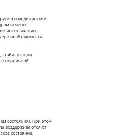
другие) и медицинский
ндром отмены
ние интоксикации,
мере необходимости.
и, стабилизации
ове первичной
ем состояния). При этом
нты воздерживаются от
ское состояние.