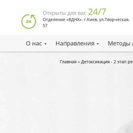
Перейти
24/7
к
Открыты для вас
основному
Отделение «ВДНХ». г.Киев, ул.Творческая,
содержанию
57
О нас
Направления
Методы 
Вы
Главная
»
Детоксикация - 2 этап р
здесь