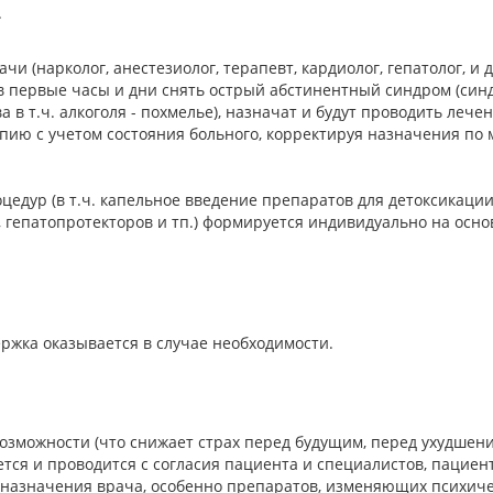
.
 (нарколог, анестезиолог, терапевт, кардиолог, гепатолог, и 
в первые часы и дни снять острый абстинентный синдром (си
 в т.ч. алкоголя - похмелье), назначат и будут проводить лече
ию с учетом состояния больного, корректируя назначения по 
цедур (в т.ч. капельное введение препаратов для детоксикаци
, гепатопротекторов и тп.) формируется индивидуально на осн
жка оказывается в случае необходимости.
возможности (что снижает страх перед будущим, перед ухудшени
тся и проводится с согласия пациента и специалистов, пацие
назначения врача, особенно препаратов, изменяющих психиче