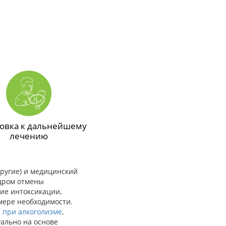
овка к дальнейшему
лечению
другие) и медицинский
ндром отмены
ние интоксикации,
мере необходимости.
 при алкоголизме
,
уально на основе