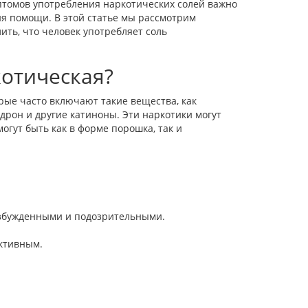
птомов употребления наркотических солей важно
я помощи. В этой статье мы рассмотрим
ть, что человек употребляет соль
котическая?
орые часто включают такие вещества, как
рон и другие катиноны. Эти наркотики могут
гут быть как в форме порошка, так и
озбужденными и подозрительными.
активным.