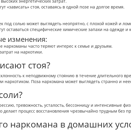
 высоких энергетических затрат.
т «зависать» стоя, оставаясь в одной позе на долгое время.
к под солью может выглядеть неопрятно, с плохой кожей и лом
ут оставаться специфические химические запахи на одежде и 
е изменения:
е наркоманы часто теряют интерес к семье и друзьям.
затрат на наркотики.
исают стоя?
 склонность к неподвижному стоянию в течение длительного вр
и наркотиком. Поза наркомана может выглядеть странно и неес
соли?
ессию, тревожность, усталость, бессонницу и интенсивные фи
то делает процесс восстановления чрезвычайно трудным без 
го наркомана в домашних усл