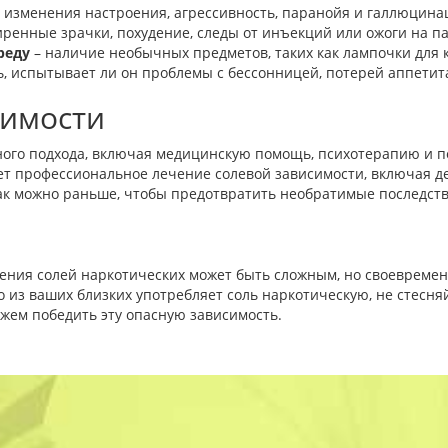
 изменения настроения, агрессивность, паранойя и галлюцина
ренные зрачки, похудение, следы от инъекций или ожоги на па
реду
– наличие необычных предметов, таких как лампочки для к
, испытывает ли он проблемы с бессонницей, потерей аппети
симости
ого подхода, включая медицинскую помощь, психотерапию и по
т профессиональное лечение солевой зависимости, включая д
к можно раньше, чтобы предотвратить необратимые последстви
ения солей наркотических может быть сложным, но своевремен
то из ваших близких употребляет соль наркотическую, не стесн
ем победить эту опасную зависимость.