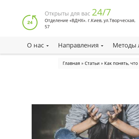
Перейти
24/7
к
Открыты для вас
основному
Отделение «ВДНХ». г.Киев, ул.Творческая,
содержанию
57
О нас
Направления
Методы 
Вы
Главная
»
Статьи
»
Как понять, что
здесь