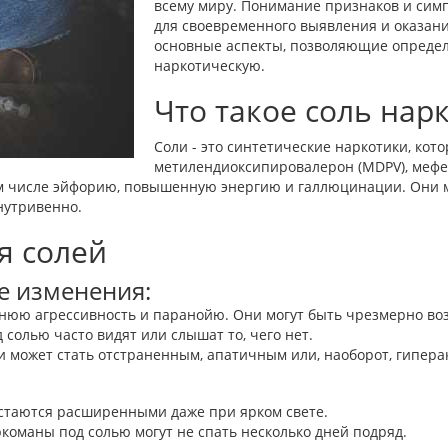
всему миру. Понимание признаков и сим
для своевременного выявления и оказани
основные аспекты, позволяющие определи
наркотическую.
Что такое соль нар
Соли - это синтетические наркотики, кот
метилендиоксипировалерон (MDPV), мефед
 числе эйфорию, повышенную энергию и галлюцинации. Они мо
нутривенно.
я солей
е изменения:
нюю агрессивность и паранойю. Они могут быть чрезмерно в
солью часто видят или слышат то, чего нет.
и может стать отстраненным, апатичным или, наоборот, гипер
стаются расширенными даже при ярком свете.
команы под солью могут не спать несколько дней подряд.