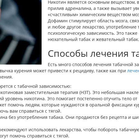
Никотин является основным веществом, 
прилив адреналина, а также вызывает у
«счастливым» химическим веществом моз
Дофамин стимулирует область мозга, свя
и любое другое лекарство, употребление
психологическую зависимость. Это также 
нюхательный табак и жевательный табак
Способы лечения т
Есть много способов лечения табачной з
ривычка курения может привести к рецидиву, также как при
лече
чения.
борется с табачной зависимостью:
котиновая заместительная терапия (НЗТ). Это небольшая наклей
й уровень никотина. Это помогает постепенно отучить тело от 
ожет помочь людям, которые нуждаются в оральной фиксации к
очь вам справиться с тягой.
тина без употребления табака. Они продаются без рецепта и ши
рекомендуют использовать лекарства, чтобы побороть табачн
огут помочь справиться с тягой.