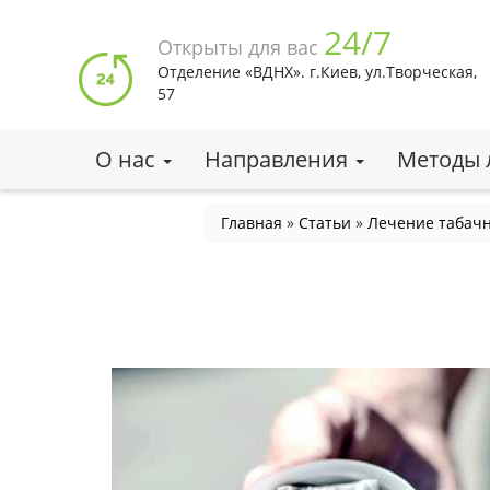
Перейти
24/7
к
Открыты для вас
основному
Отделение «ВДНХ». г.Киев, ул.Творческая,
содержанию
57
О нас
Направления
Методы 
Вы
Главная
»
Статьи
»
Лечение табачн
здесь