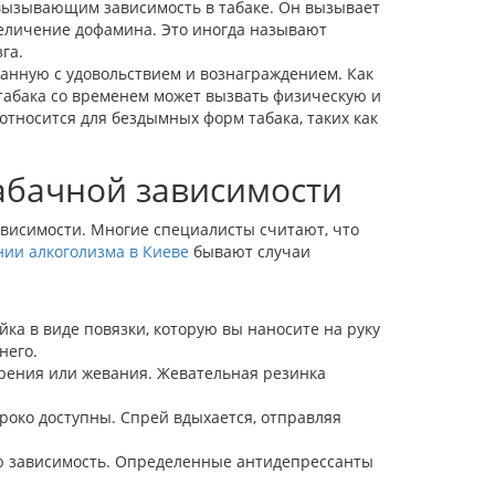
вызывающим зависимость в табаке. Он вызывает
величение дофамина. Это иногда называют
га.
занную с удовольствием и вознаграждением. Как
 табака со временем может вызвать физическую и
относится для бездымных форм табака, таких как
.
абачной зависимости
ависимости. Многие специалисты считают, что
нии алкоголизма в Киеве
бывают случаи
ка в виде повязки, которую вы наносите на руку
него.
урения или жевания. Жевательная резинка
роко доступны. Спрей вдыхается, отправляя
ую зависимость. Определенные антидепрессанты