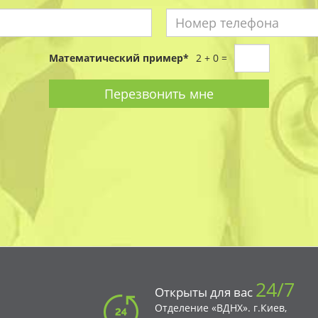
Имя
Номер
*
Математический пример
*
2 + 0 =
телефо
*
Перезвонить мне
24/7
Открыты для вас
Отделение «ВДНХ». г.Киев,