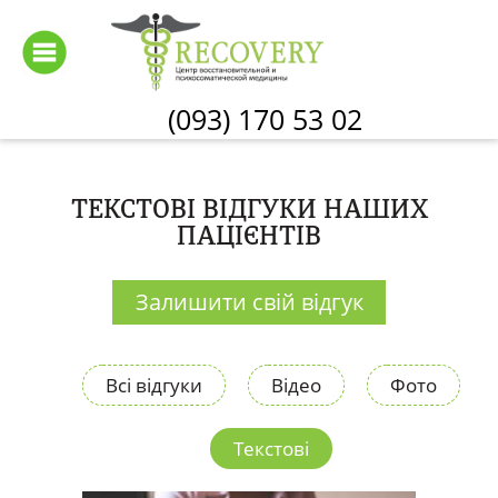
Перейти
до
основного
вмісту
(093) 170 53 02
ТЕКСТОВІ ВІДГУКИ НАШИХ
ПАЦІЄНТІВ
Залишити свій відгук
Всі відгуки
Відео
Фото
Текстові