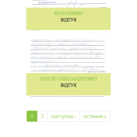
ВОЛОДИМИР
ВІДГУК
СЕРГІЙ ОЛЕКСАНДРОВИЧ
ВІДГУК
1
2
наступна ›
остання »