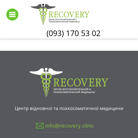
Перейти
до
основного
вмісту
(093) 170 53 02
Центр відновної та психосоматичної медицини
info@recovery.clinic